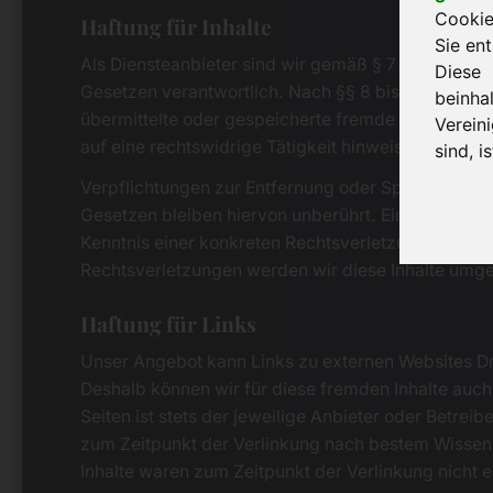
Cookie
Haftung für Inhalte
Sie en
Als Diensteanbieter sind wir gemäß § 7 Abs.1 TMG 
Diese
Gesetzen verantwortlich. Nach §§ 8 bis 10 TMG sind
beinha
übermittelte oder gespeicherte fremde Informati
Verein
auf eine rechtswidrige Tätigkeit hinweisen.
sind, i
Verpflichtungen zur Entfernung oder Sperrung der
Gesetzen bleiben hiervon unberührt. Eine diesbezü
Kenntnis einer konkreten Rechtsverletzung mögli
Rechtsverletzungen werden wir diese Inhalte umg
Haftung für Links
Unser Angebot kann Links zu externen Websites Drit
Deshalb können wir für diese fremden Inhalte auch
Seiten ist stets der jeweilige Anbieter oder Betreib
zum Zeitpunkt der Verlinkung nach bestem Wissen 
Inhalte waren zum Zeitpunkt der Verlinkung nicht 