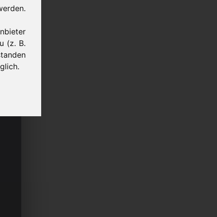
werden.
bieter
 (z. B.
standen
glich.