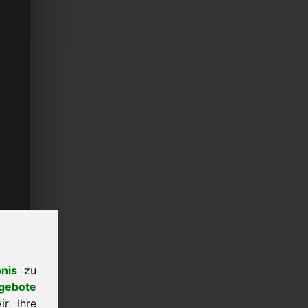
nis
zu
gebote
r Ihre