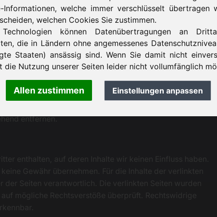
-Informationen, welche immer verschlüsselt übertragen 
tscheiden, welchen Cookies Sie zustimmen.
für eigene Inhalte auf diesen Seiten nach den allgemeinen
 Technologien können Datenübertragungen an Drittan
 wir als Diensteanbieter jedoch nicht verpflichtet,
lten, die in Ländern ohne angemessenes Datenschutzniveau
onen zu überwachen oder nach Umständen zu forschen, die
igte Staaten) ansässig sind. Wenn Sie damit nicht einver
st die Nutzung unserer Seiten leider nicht vollumfänglich mö
 Nutzung von Informationen nach den allgemeinen
Allen zustimmen
Einstellungen anpassen
gliche Haftung ist jedoch erst ab dem Zeitpunkt der
ch. Bei Bekanntwerden von entsprechenden
ehend entfernen.
ter enthalten, auf deren Inhalte wir keinen Einfluss haben.
 keine Gewähr übernehmen. Für die Inhalte der verlinkten
er der Seiten verantwortlich. Die verlinkten Seiten wurden
auf mögliche Rechtsverstöße überprüft. Rechtswidrige
erkennbar.